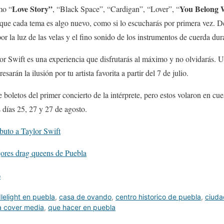
Love Story”
You Belong 
mo “
, “Black Space”, “Cardigan”, “Lover”, “
que cada tema es algo nuevo, como si lo escucharás por primera vez. D
or la luz de las velas y el fino sonido de los instrumentos de cuerda du
lor Swift es una experiencia que disfrutarás al máximo y no olvidarás.
sarán la ilusión por tu artista favorita a partir del 7 de julio.
 boletos del primer concierto de la intérprete, pero estos volaron en cue
s días 25, 27 y 27 de agosto.
buto a Taylor Swift
ores drag queens de Puebla
o
lelight en puebla
,
casa de ovando
,
centro historico de puebla
,
ciuda
a cover media
,
que hacer en puebla