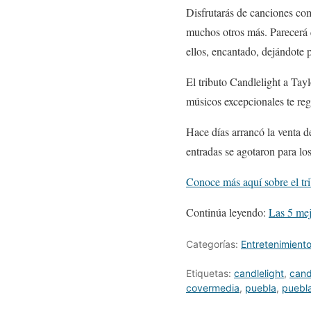
Disfrutarás de canciones co
muchos otros más. Parecerá 
ellos, encantado, dejándote p
El tributo Candlelight a Tay
músicos excepcionales te regre
Hace días arrancó la venta de
entradas se agotaron para lo
Conoce más aquí sobre el tri
Continúa leyendo:
Las 5 mej
Categorías:
Entretenimient
Etiquetas:
candlelight
,
cand
covermedia
,
puebla
,
puebl