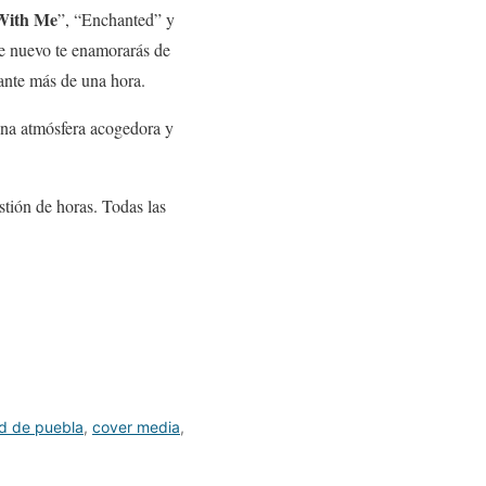
With Me
”, “Enchanted” y
e nuevo te enamorarás de
rante más de una hora.
 Una atmósfera acogedora y
stión de horas. Todas las
d de puebla
,
cover media
,