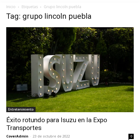
Inicio
Etiquetas
Grupo lincoln puebla
Tag: grupo lincoln puebla
Entretenimiento
Éxito rotundo para Isuzu en la Expo
Transportes
CoverAdmin
-
23 de octubre de 2022
0