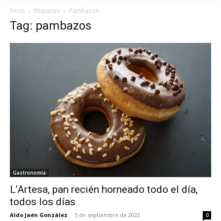
Inicio
Etiquetas
Pambazos
Tag: pambazos
Gastronomía
L’Artesa, pan recién horneado todo el día,
todos los días
Aldo Jaén González
-
5 de septiembre de 2022
0