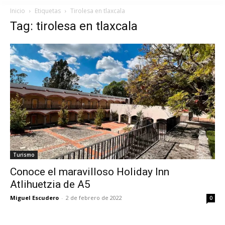
Inicio
Etiquetas
Tirolesa en tlaxcala
Tag: tirolesa en tlaxcala
Turismo
Conoce el maravilloso Holiday Inn
Atlihuetzia de A5
Miguel Escudero
-
2 de febrero de 2022
0