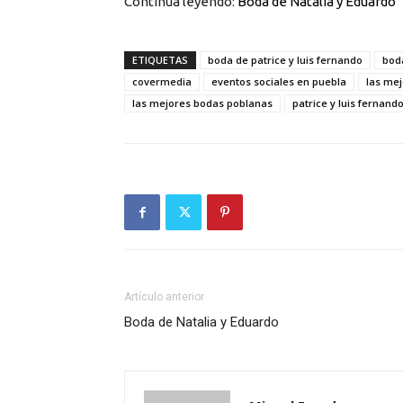
Continua leyendo:
Boda de Natalia y Eduardo
ETIQUETAS
boda de patrice y luis fernando
bod
covermedia
eventos sociales en puebla
las me
las mejores bodas poblanas
patrice y luis fernand
Artículo anterior
Boda de Natalia y Eduardo