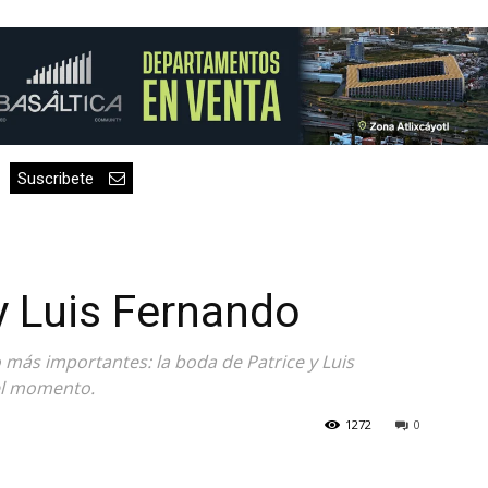
Suscribete
y Luis Fernando
 más importantes: la boda de Patrice y Luis
el momento.
1272
0