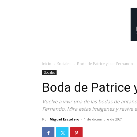
Inicio
Sociales
Boda de Patrice y Luis Fernando
Sociales
Boda de Patrice 
Vuelve a vivir una de las bodas de antaño
Fernando. Mira estas imágenes y revive 
Por
Miguel Escudero
-
1 de diciembre de 2021