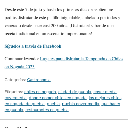
Desde este 7 de julio y hasta los primeros días de septiembre
podrás disfrutar de este platillo inigualable, anhelado por todos y
venerado desde hace casi 200 años. ¡Disfruta el sabor de una
receta tradicional en un escenario impresionante!
Síguelos a través de Facebook
.
Continuar leyendo:
Lugares para disfrutar la Temporada de Chiles
en Nogada 2023
Categorías:
Gastronomía
Etiquetas:
chiles en nogada
,
ciudad de puebla
,
cover media
,
covermedia
,
donde comer chiles en nogada
,
los mejores chiles
en nogada de puebla
,
puebla
,
puebla cover media
,
que hacer
en puebla
,
restaurantes en puebla