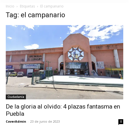
Inicio
Etiquetas
El campanario
Tag: el campanario
Ciudadanía
De la gloria al olvido: 4 plazas fantasma en
Puebla
CoverAdmin
-
23 de junio de 2023
0