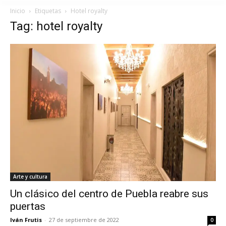
Inicio
Etiquetas
Hotel royalty
Tag: hotel royalty
Arte y cultura
Un clásico del centro de Puebla reabre sus
puertas
Iván Frutis
-
27 de septiembre de 2022
0