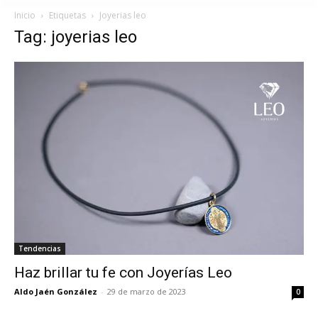
Inicio
Etiquetas
Joyerias leo
Tag: joyerias leo
Tendencias
Haz brillar tu fe con Joyerías Leo
Aldo Jaén González
-
29 de marzo de 2023
0