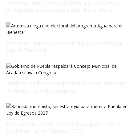
Investigación de ASE a Tlatehui y Cuautle no es
politiquería, es por posible desfalco al erario
08/07/2026 01:54:16
Artemisa niega uso electoral del programa Agua
para el Bienestar
08/06/2026 22:01:56
Gobierno de Puebla respaldará Concejo Municipal
de Acatlán si avala Congreso
08/06/2026 21:01:25
Bancada morenista, sin estrategia para meter a
Puebla en Ley de Egresos 2027