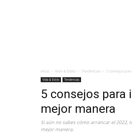
Inicio
Vida & Estilo
Tendencias
5 consejos para
Vida & Estilo
Tendencias
5 consejos para i
mejor manera
Si aún no sabes cómo arrancar el 2022, te
mejor manera.