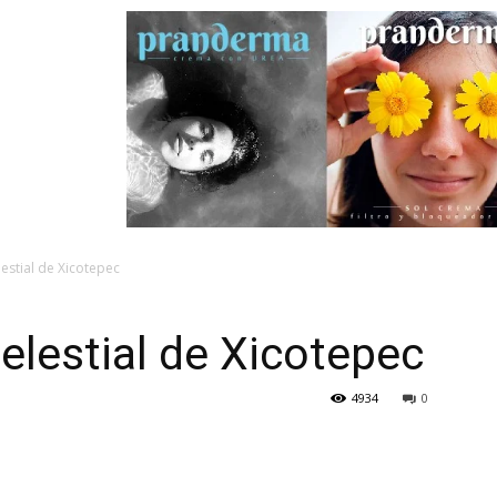
estial de Xicotepec
elestial de Xicotepec
4934
0