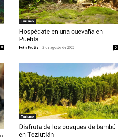
Turismo
Hospédate en una cuevaña en
Puebla
0
Iván Frutis
-
2 de agosto de 2023
0
Turismo
Disfruta de los bosques de bambú
en Teziutlán
ry