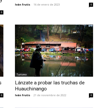
Iván Frutis
-
16 de enero de 2023
0
0
Turismo
Lánzate a probar las truchas de
s
Huauchinango
Iván Frutis
-
21 de noviembre de 2022
0
0