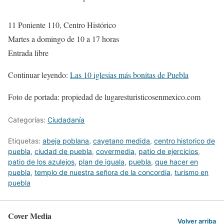
11 Poniente 110, Centro Histórico
Martes a domingo de 10 a 17 horas
Entrada libre
Continuar leyendo:
Las 10 iglesias más bonitas de Puebla
Foto de portada: propiedad de lugaresturisticosenmexico.com
Categorías:
Ciudadanía
Etiquetas:
abeja poblana
,
cayetano medida
,
centro historico de
puebla
,
ciudad de puebla
,
covermedia
,
patio de ejercicios
,
patio de los azulejos
,
plan de iguala
,
puebla
,
que hacer en
puebla
,
templo de nuestra señora de la concordia
,
turismo en
puebla
Cover Media
Volver arriba