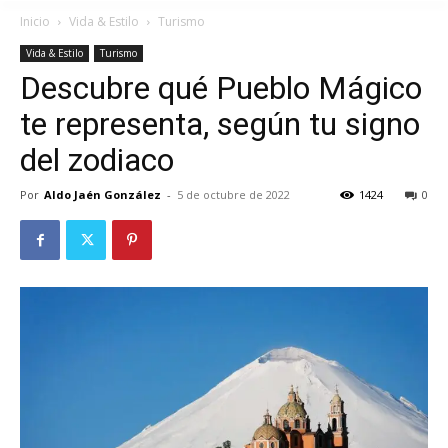
Inicio
Vida & Estilo
Turismo
Vida & Estilo
Turismo
Descubre qué Pueblo Mágico
te representa, según tu signo
del zodiaco
Por
Aldo Jaén González
-
5 de octubre de 2022
1424
0