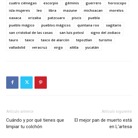
cuatro ciénegas
escorpio
géminis
guerrero
horoscopo
isla mujeres
leo
libra
mazune
michoacan
morelos
oaxaca
orizaba
patzcuaro
piscis
puebla
pueblo mágico
pueblos mágicos
quintana roo
sagitario
san cristobal de las casas
san luis potosí
signo del zodiaco
tauro
taxco
taxco de alarcón
tepoztlan
turismo
valladolid
veracruz
virgo
xilitla
yucatán
Artículo anterior
Artículo siguiente
Cuándo y por qué tienes que
El mejor pan de muerto está
limpiar tu colchón
en L’artesa