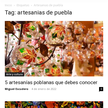
Inicio
Etiquetas
Artesanias de puebla
Tag: artesanias de puebla
Arte y cultura
5 artesanías poblanas que debes conocer
Miguel Escudero
-
4 de enero de 2022
0