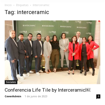
Inicio
Etiquetas
Interceramic
Tag: interceramic
Sociales
Conferencia Life Tile by Interceramic￼
CoverAdmin
-
1 de junio de 2023
0