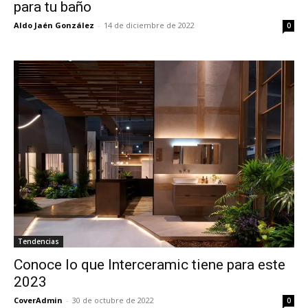
para tu baño
Aldo Jaén González
-
14 de diciembre de 2022
0
Tendencias
Conoce lo que Interceramic tiene para este
2023
CoverAdmin
-
30 de octubre de 2022
0