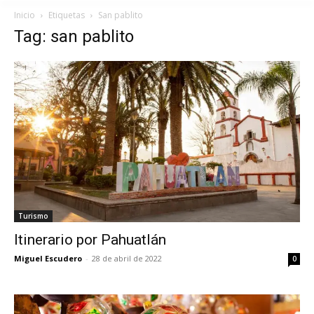
Inicio
Etiquetas
San pablito
Tag: san pablito
Turismo
Itinerario por Pahuatlán
Miguel Escudero
-
28 de abril de 2022
0