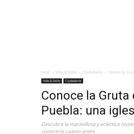
Inicio
Vida & Estilo
Ciudadanía
Conoce la Gruta
Vida & Estilo
Ciudadanía
Conoce la Gruta
Puebla: una igles
Descubre la maravillosa y ecléctica histo
conocerla cuanto antes.