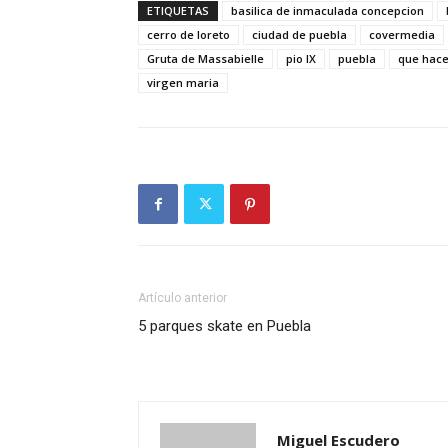
ETIQUETAS
basilica de inmaculada concepcion
cerro de loreto
ciudad de puebla
covermedia
Gruta de Massabielle
pio IX
puebla
que hace
virgen maria
Artículo anterior
5 parques skate en Puebla
Miguel Escudero