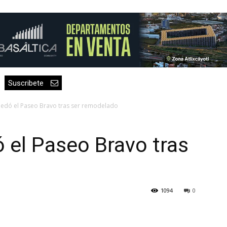
Suscribete
edó el Paseo Bravo tras ser remodelado
 el Paseo Bravo tras
1094
0