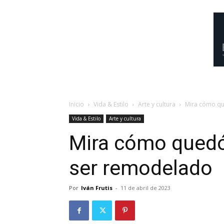
Inicio
Vida & Estilo
Arte y cultura
Mira cómo qu
Vida & Estilo
Arte y cultura
Mira cómo quedó
ser remodelado
Por
Iván Frutis
-
11 de abril de 2023