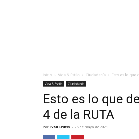
Inicio
Vida & Estilo
Ciudadanía
Esto es lo que d
Vida & Estilo
Ciudadanía
Esto es lo que de
4 de la RUTA
Por
Iván Frutis
-
25 de mayo de 2023