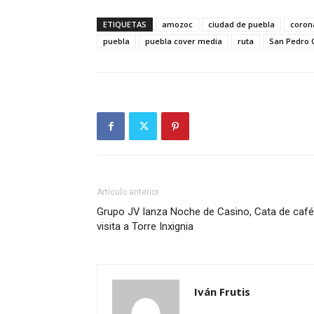
ETIQUETAS
amozoc
ciudad de puebla
coron
puebla
puebla cover media
ruta
San Pedro 
Artículo anterior
Grupo JV lanza Noche de Casino, Cata de café
visita a Torre Inxignia
Iván Frutis