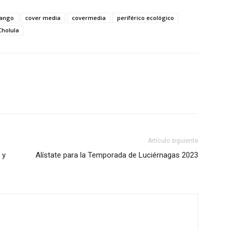
ango
cover media
covermedia
periférico ecológico
Cholula
Artículo siguiente
 y
Alístate para la Temporada de Luciérnagas 2023