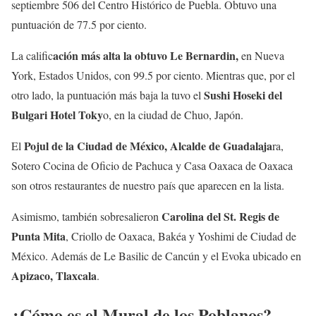
septiembre 506 del Centro Histórico de Puebla. Obtuvo una
puntuación de 77.5 por ciento.
ación más alta la obtuvo Le Bernardin,
La calific
en Nueva
York, Estados Unidos, con 99.5 por ciento. Mientras que, por el
Sushi Hoseki del
otro lado, la puntuación más baja la tuvo el
Bulgari Hotel Toky
o, en la ciudad de Chuo, Japón.
Pojul de la Ciudad de México, Alcalde de Guadalaja
El
ra,
Sotero Cocina de Oficio de Pachuca y Casa Oaxaca de Oaxaca
son otros restaurantes de nuestro país que aparecen en la lista.
Carolina del St. Regis de
Asimismo, también sobresalieron
Punta Mita
, Criollo de Oaxaca, Bakéa y Yoshimi de Ciudad de
México. Además de Le Basilic de Cancún y el Evoka ubicado en
Apizaco, Tlaxcala
.
¿Cómo es el Mural de los Poblanos?