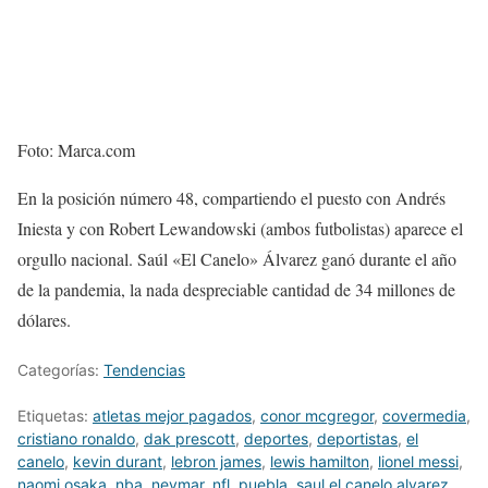
Foto: Marca.com
En la posición número 48, compartiendo el puesto con Andrés
Iniesta y con Robert Lewandowski (ambos futbolistas) aparece el
orgullo nacional. Saúl «El Canelo» Álvarez ganó durante el año
de la pandemia, la nada despreciable cantidad de 34 millones de
dólares.
Categorías:
Tendencias
Etiquetas:
atletas mejor pagados
,
conor mcgregor
,
covermedia
,
cristiano ronaldo
,
dak prescott
,
deportes
,
deportistas
,
el
canelo
,
kevin durant
,
lebron james
,
lewis hamilton
,
lionel messi
,
naomi osaka
,
nba
,
neymar
,
nfl
,
puebla
,
saul el canelo alvarez
,