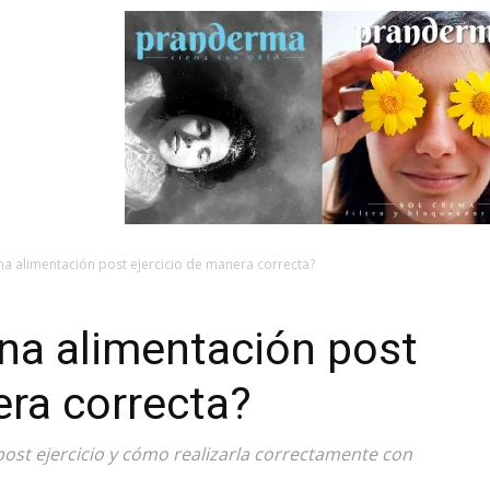
na alimentación post ejercicio de manera correcta?
na alimentación post
era correcta?
ost ejercicio y cómo realizarla correctamente con