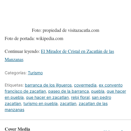
Foto: propiedad de visitazacatla.com
Foto de portada: wikipedia.com
Continuar leyendo:
El Mirador de Cristal en Zacatlán de las
Manzanas
Categorías:
Turismo
Etiquetas:
barranca de los jllgueros
,
covermedia
,
ex convento
francisco de zacatlan
,
paseo de la barranca
,
puebla
,
que hacer
en puebla
,
que hacer en zacatlan
,
reloj floral
,
san pedro
zacatlan
,
turismo en puebla
,
zacatlan
,
zacatlan de las
manzanas
Cover Media