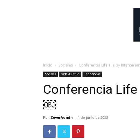
Inicio
Sociales
Conferencia Life Tile by Intercera
Sociales
Vida & Estilo
Tendencias
Conferencia Life 
￼
Por
CoverAdmin
-
1 de junio de 2023