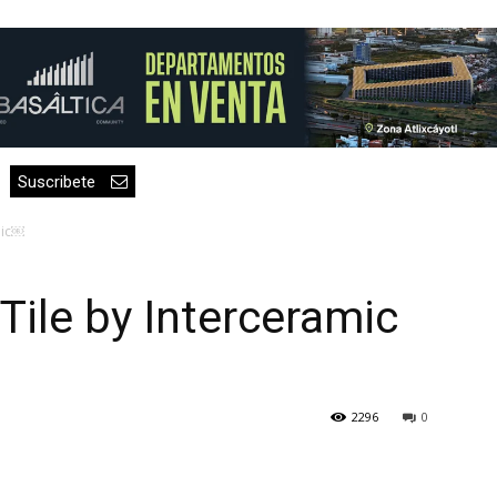
Suscribete
mic￼
Tile by Interceramic
2296
0