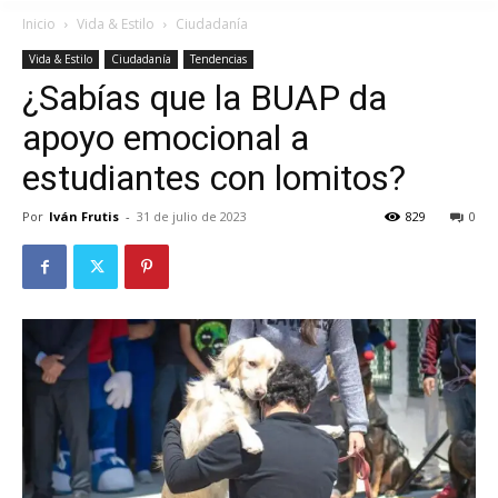
Inicio
Vida & Estilo
Ciudadanía
Vida & Estilo
Ciudadanía
Tendencias
¿Sabías que la BUAP da
apoyo emocional a
estudiantes con lomitos?
Por
Iván Frutis
-
31 de julio de 2023
829
0