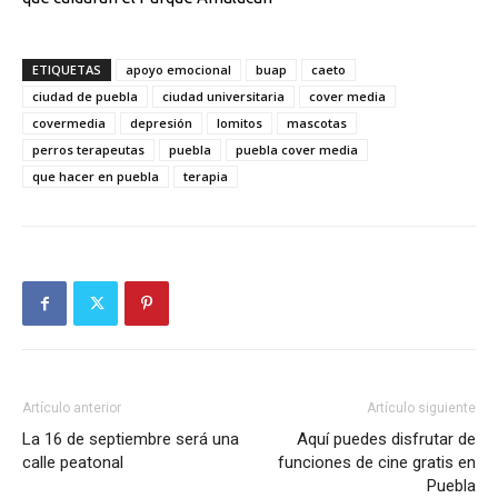
ETIQUETAS
apoyo emocional
buap
caeto
ciudad de puebla
ciudad universitaria
cover media
covermedia
depresión
lomitos
mascotas
perros terapeutas
puebla
puebla cover media
que hacer en puebla
terapia
Artículo anterior
Artículo siguiente
La 16 de septiembre será una
Aquí puedes disfrutar de
calle peatonal
funciones de cine gratis en
Puebla