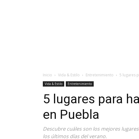
Inicio
Vida & Estilo
Entretenimiento
5 lugares 
Vida & Estilo
Entretenimiento
5 lugares para h
en Puebla
Descubre cuáles son los mejores lugares
los últimos días del verano.