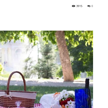
3915
0