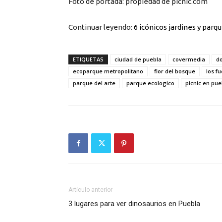
Foto de portada: propiedad de picnic.com
Continuar leyendo:
6 icónicos jardines y parq
ETIQUETAS
ciudad de puebla
covermedia
d
ecoparque metropolitano
flor del bosque
los f
parque del arte
parque ecologico
picnic en pue
Artículo anterior
3 lugares para ver dinosaurios en Puebla