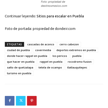
Foto: propiedad de
destinosmexico.com
Continuar leyendo:
Sitios para escalar en Puebla
Foto de portada: propiedad de dondeir.com
ETIQUETAS
cascadas de aconco
cerro cabezon
ciudad de puebla
covermedia
deportes extremos en puebla
donde hacer rappel en puebla
los pericos
puebla
que hacer en puebla
rappel en puebla
rocodromo fusion
salto de quetzalapa
tetela de ocampo
tlatlauquitepec
turismo en puebla