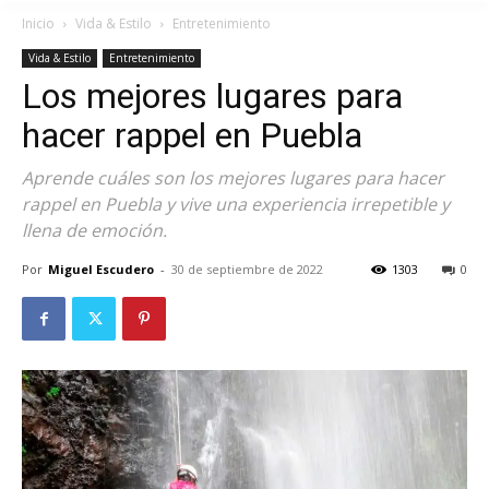
Inicio
Vida & Estilo
Entretenimiento
Vida & Estilo
Entretenimiento
Los mejores lugares para
hacer rappel en Puebla
Aprende cuáles son los mejores lugares para hacer
rappel en Puebla y vive una experiencia irrepetible y
llena de emoción.
Por
Miguel Escudero
-
30 de septiembre de 2022
1303
0