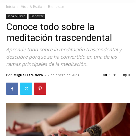
Inicio
Vida & Estilo
Bienestar
Vida & Estilo
Bienestar
Conoce todo sobre la
meditación trascendental
Aprende todo sobre la meditación trascendental y
descubre porque se ha convertido en una de las
ramas principales de la meditación.
Por
Miguel Escudero
-
2 de enero de 2023
1138
0