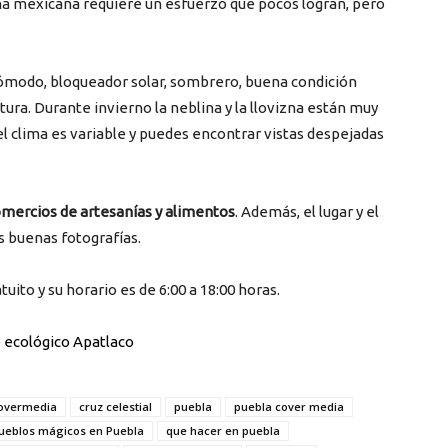
na mexicana requiere un esfuerzo que pocos logran, pero
 cómodo, bloqueador solar, sombrero, buena condición
tura. Durante invierno la neblina y la llovizna están muy
el clima es variable y puedes encontrar vistas despejadas
mercios de artesanías y alimentos
. Además, el lugar y el
s buenas fotografías.
uito y su horario es de 6:00 a 18:00 horas.
 ecológico Apatlaco
overmedia
cruz celestial
puebla
puebla cover media
ueblos mágicos en Puebla
que hacer en puebla