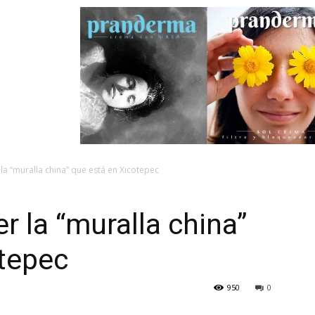
la “muralla china” que está en Xicotepec
r la “muralla china”
otepec
950
0