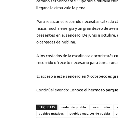
camino serpenteante. Superar la muralla chi
llegar a la cima vale la pena.
Para realizar el recorrido necesitas calzado
física, mucha energía y un gran deseo de aven
presentes en el sendero. De junio a octubre, 
o cargadas de neblina.
A los costados de la escalinata encontrarás
co
recorrido ofrece lo necesario para tomar una
El acceso a este sendero en Xicotepecc es grat
Continúa leyendo:
Conoce el hermoso parque
ETIQUETAS
ciudad de puebla
cover media
c
pueblos mágicos
pueblos magicos de puebla
p