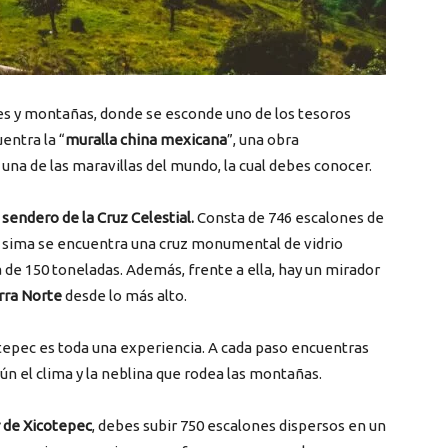
es y montañas, donde se esconde uno de los tesoros
entra la “
muralla china mexicana
”, una obra
 una de las maravillas del mundo, la cual debes conocer.
l
sendero de la Cruz Celestial.
Consta de 746 escalones de
su sima se encuentra una cruz monumental de vidrio
 de 150 toneladas. Además, frente a ella, hay un mirador
rra Norte
desde lo más alto.
tepec es toda una experiencia. A cada paso encuentras
ún el clima y la neblina que rodea las montañas.
 de Xicotepec
, debes subir 750 escalones dispersos en un