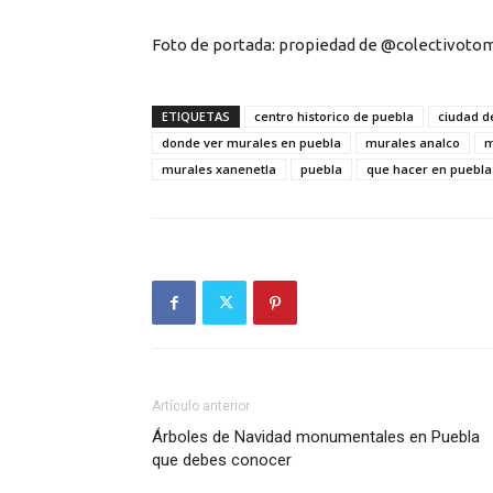
Foto de portada: propiedad de @colectivoto
ETIQUETAS
centro historico de puebla
ciudad d
donde ver murales en puebla
murales analco
m
murales xanenetla
puebla
que hacer en puebla
Artículo anterior
Árboles de Navidad monumentales en Puebla
que debes conocer