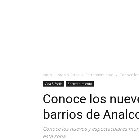
Inicio
Vida & Estilo
Entretenimiento
Conoce los
Vida & Estilo
Entretenimiento
Conoce los nuev
barrios de Analco
Conoce los nuevos y espectaculares muros
esta zona.